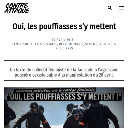
Aller
Rechercher
Ouvr
au
le
contenu
men
Oui, les pouffiasses s’y mettent
30 AVRIL 2016
FÉMINISME
,
LUTTES SOCIALES
,
RÉCIT DE MANIF
,
SEXISME
,
VIOLENCES
POLICIÈRES
Un texte du collectif féministe de la fac suite à l’agression
policière sexiste subie à la manifestation du 28 avril.