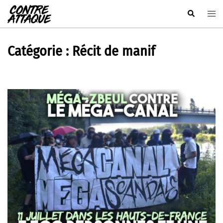
Aller
Rechercher
Ouvr
au
le
contenu
men
Catégorie :
Récit de manif