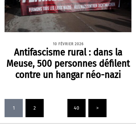
10 FÉVRIER 2026
Antifascisme rural : dans la
Meuse, 500 personnes défilent
contre un hangar néo-nazi
Pagination
1
2
…
40
>
des
publications