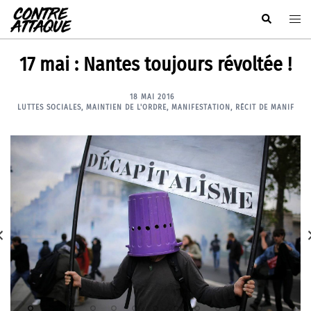
Aller
Rechercher
Ouvr
au
le
contenu
men
17 mai : Nantes toujours révoltée !
18 MAI 2016
LUTTES SOCIALES
,
MAINTIEN DE L'ORDRE
,
MANIFESTATION
,
RÉCIT DE MANIF