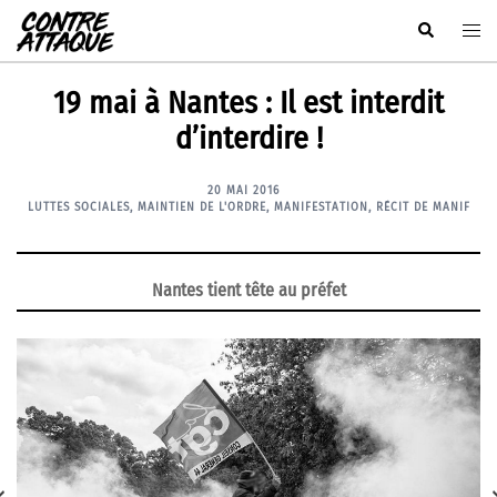
Aller
Rechercher
Ouvr
au
le
contenu
men
19 mai à Nantes : Il est interdit
d’interdire !
20 MAI 2016
LUTTES SOCIALES
,
MAINTIEN DE L'ORDRE
,
MANIFESTATION
,
RÉCIT DE MANIF
Nantes tient tête au préfet