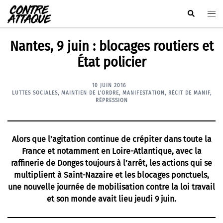
Aller
Rechercher
Ouvr
au
le
contenu
men
Nantes, 9 juin : blocages routiers et
État policier
10 JUIN 2016
LUTTES SOCIALES
,
MAINTIEN DE L'ORDRE
,
MANIFESTATION
,
RÉCIT DE MANIF
,
RÉPRESSION
Alors que l’agitation continue de crépiter dans toute la
France et notamment en Loire-Atlantique, avec la
raffinerie de Donges toujours à l’arrêt, les actions qui se
multiplient à Saint-Nazaire et les blocages ponctuels,
une nouvelle journée de mobilisation contre la loi travail
et son monde avait lieu jeudi 9 juin.