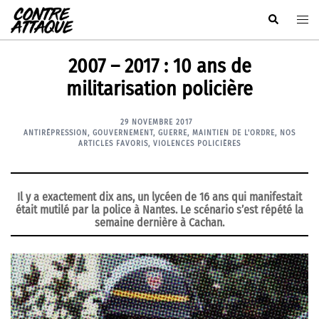
Aller
Rechercher
Ouvr
au
le
contenu
men
2007 – 2017 : 10 ans de
militarisation policière
29 NOVEMBRE 2017
ANTIRÉPRESSION
,
GOUVERNEMENT
,
GUERRE
,
MAINTIEN DE L'ORDRE
,
NOS
ARTICLES FAVORIS
,
VIOLENCES POLICIÈRES
Il y a exactement dix ans, un lycéen de 16 ans qui manifestait
était mutilé par la police à Nantes. Le scénario s’est répété la
semaine dernière à Cachan.