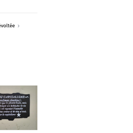
évoltée