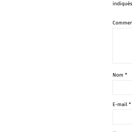
indiqué
Commen
Nom
*
E-mail
*