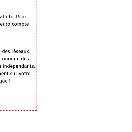
atuite. Pour
 euro compte !
e des réseaux
autonomie des
on indépendants.
ment sur votre
que !