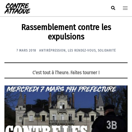
Aller
Rechercher
Ouvr
au
le
contenu
men
Rassemblement contre les
expulsions
7 MARS 2018
ANTIRÉPRESSION
,
LES RENDEZ-VOUS
,
SOLIDARITÉ
C’est tout à l’heure. Faites tourner !