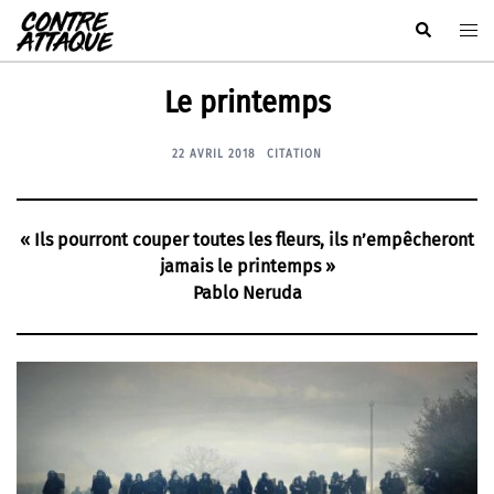
Aller
Rechercher
Ouvr
au
le
contenu
men
Le printemps
22 AVRIL 2018
CITATION
« Ils pourront couper toutes les fleurs, ils n’empêcheront
jamais le printemps »
Pablo Neruda