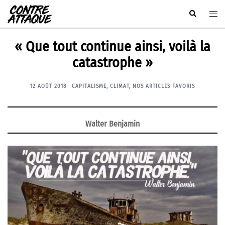
Aller
Rechercher
Ouvr
au
le
contenu
men
« Que tout continue ainsi, voilà la
catastrophe »
12 AOÛT 2018
CAPITALISME
,
CLIMAT
,
NOS ARTICLES FAVORIS
Walter Benjamin