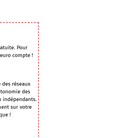
atuite. Pour
 euro compte !
e des réseaux
autonomie des
on indépendants.
ment sur votre
que !