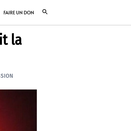
FAIRE UN DON
it la
SSION