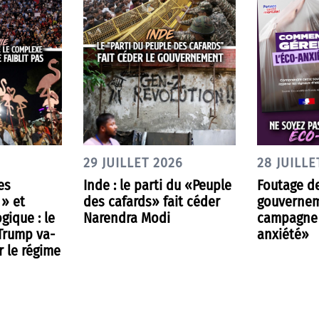
29 JUILLET 2026
28 JUILLE
es
Inde : le parti du «Peuple
Foutage de
 » et
des cafards» fait céder
gouvernem
gique : le
Narendra Modi
campagne 
 Trump va-
anxiété»
r le régime