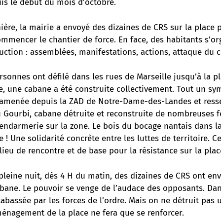
is le début du mois d’octobre.
ère, la mairie a envoyé des dizaines de CRS sur la place 
ommencer le chantier de force. En face, des habitants s’o
uction : assemblées, manifestations, actions, attaque du 
sonnes ont défilé dans les rues de Marseille jusqu’à la 
ne, une cabane a été construite collectivement. Tout un sym
 ramenée depuis la ZAD de Notre-Dame-des-Landes et res
 Gourbi, cabane détruite et reconstruite de nombreuses f
endarmerie sur la zone. Le bois du bocage nantais dans la
! Une solidarité concrète entre les luttes de territoire. C
 lieu de rencontre et de base pour la résistance sur la plac
pleine nuit, dès 4 H du matin, des dizaines de CRS ont env
cabane. Le pouvoir se venge de l’audace des opposants. Da
abassée par les forces de l’ordre. Mais on ne détruit pas 
ménagement de la place ne fera que se renforcer.