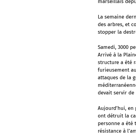
marseillais depu
La semaine derni
des arbres, et c
stopper la destr
Samedi, 3000 per
Arrivé à la Plai
structure a été
furieusement au
attaques de la g
méditerranéenne 
devait servir de
Aujourd’hui, en 
ont détruit la 
personne a été t
résistance à l’a