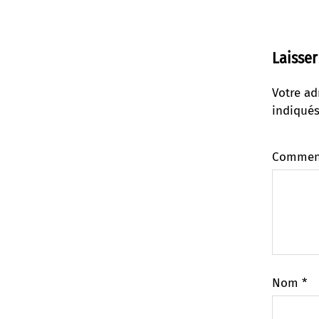
Laisse
Votre ad
indiqué
Commen
Nom
*