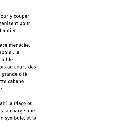
pour y couper
rganisent pour
chantier …
place menacée.
bole : la
semble
ois au cours des
 grande cité
ette cabane
e.
ahi la Place et
ns la charge une
un symbole, et la