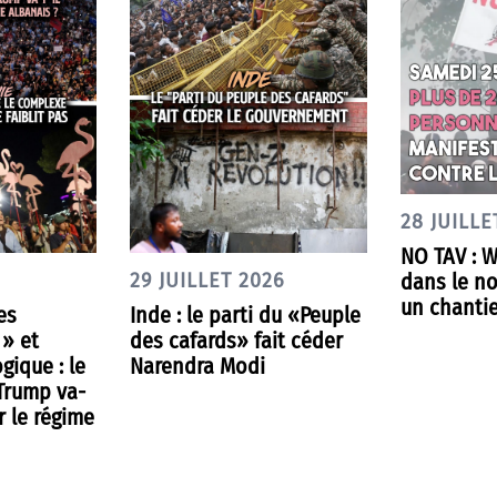
28 JUILLE
NO TAV : 
dans le nor
29 JUILLET 2026
un chantie
es
Inde : le parti du «Peuple
 » et
des cafards» fait céder
gique : le
Narendra Modi
 Trump va-
r le régime