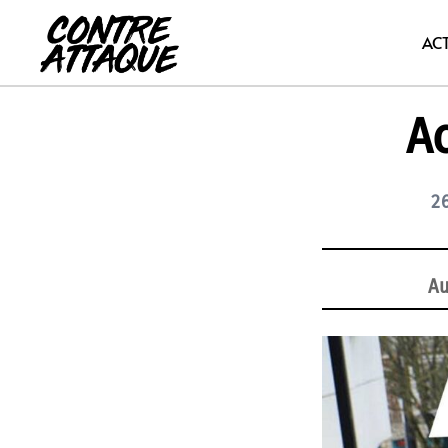
Aller
au
AC
contenu
Ac
2
Au