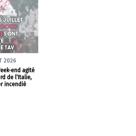
T 2026
Week-end agité
d de l’Italie,
r incendié