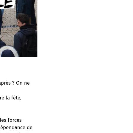
après ? On ne
e la fête,
les forces
indépendance de