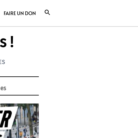
FAIRE UN DON
s !
ES
nes