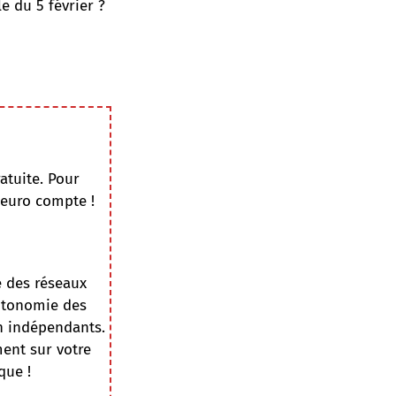
 du 5 février ?
atuite. Pour
 euro compte !
e des réseaux
autonomie des
on indépendants.
ment sur votre
que !