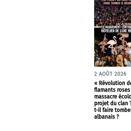
2 AOÛT 2026
« Révolution d
flamants roses
massacre écolo
projet du clan
t-il faire tombe
albanais ?