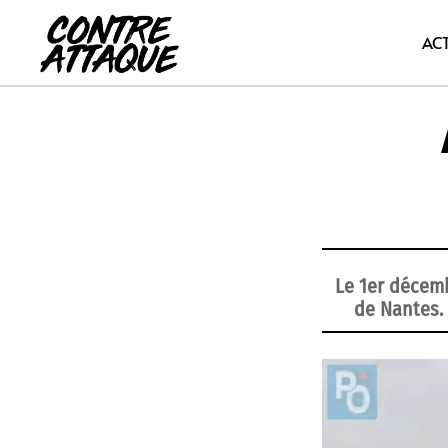
Aller
au
AC
contenu
Le 1er décemb
de Nantes.