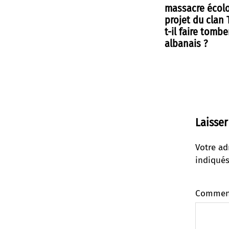
massacre écolo
projet du clan
t-il faire tombe
albanais ?
Laisse
Votre ad
indiqué
Commen