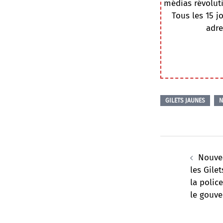
médias révoluti
Tous les 15 j
adre
GILETS JAUNES
N
Navigation
d’article
Nouvea
les Gile
la polic
le gouve