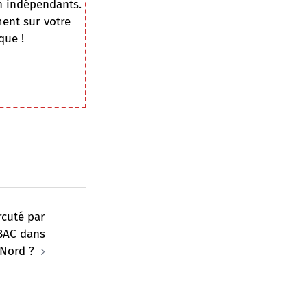
on indépendants.
ment sur votre
que !
rcuté par
 BAC dans
 Nord ?