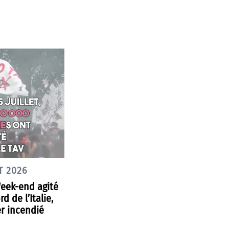
T 2026
Week-end agité
d de l’Italie,
r incendié