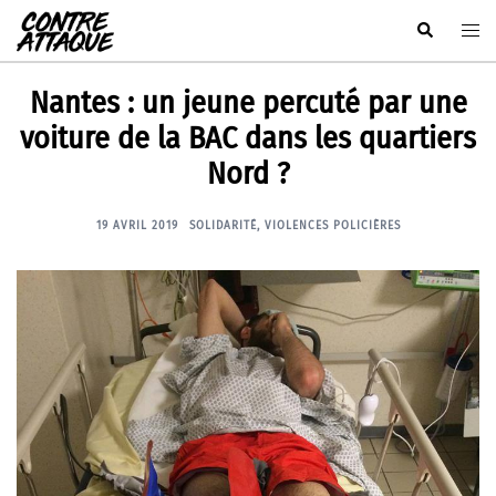
Aller
Rechercher
Ouvr
au
le
contenu
men
Nantes : un jeune percuté par une
voiture de la BAC dans les quartiers
Nord ?
19 AVRIL 2019
SOLIDARITÉ
,
VIOLENCES POLICIÈRES