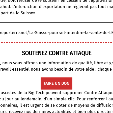
tre, doit refuser de le soutenir en cessant de l’approvisi
Pahud. L’interdiction d’exportation ne réglerait pas tout ma
 part de la Suisse».
/reporterre.net/La-Suisse-pourrait-interdire-la-vente-de-L
SOUTENEZ CONTRE ATTAQUE
, nous vous offrons une information de qualité, libre et gr
travail essentiel nous avons besoin de votre aide : chaque
FAIRE UN DON
fascistes de la Big Tech peuvent supprimer Contre Attaqu
du jour au lendemain, d’un simple clic. Pour renforcer l’
onnaires, il est urgent de se doter de moyens de diffusi
ours, recevez nos dernières actualités et bien plus directe