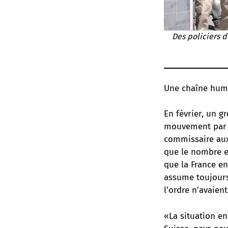
Des policiers 
Une chaîne huma
En février, un g
mouvement par l
commissaire aux
que le nombre e
que la France e
assume toujours
l’ordre n’avaien
«La situation en