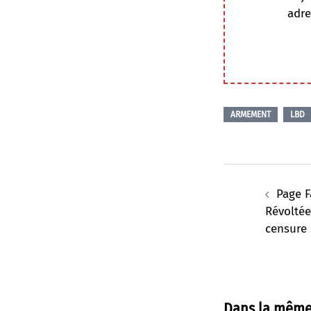
adre
ARMEMENT
LBD
Navigation
d’article
Page 
Révoltée 
censure
Dans la même