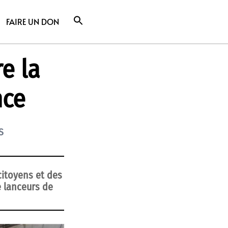
FAIRE UN DON
re la
nce
S
citoyens et des
e lanceurs de