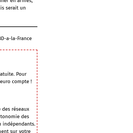
onner en armes,
is serait un
BD-a-la-France
atuite. Pour
 euro compte !
e des réseaux
autonomie des
on indépendants.
ment sur votre