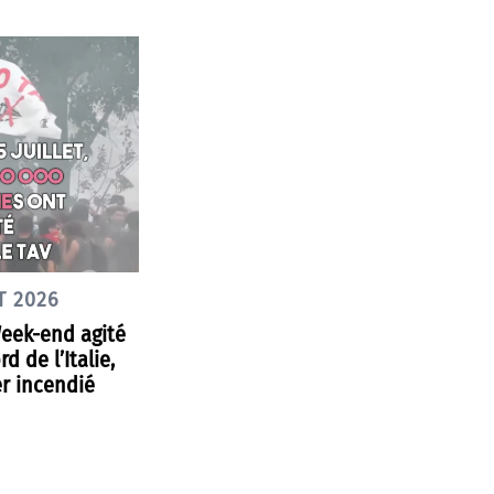
T 2026
Week-end agité
d de l’Italie,
r incendié