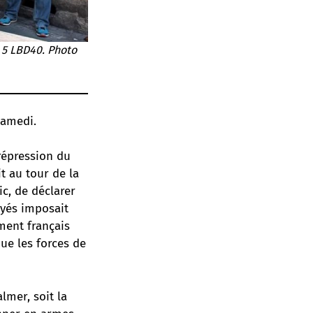
 5 LBD40. Photo
samedi.
 répression du
t au tour de la
c, de déclarer
oyés imposait
ment français
ue les forces de
lmer, soit la