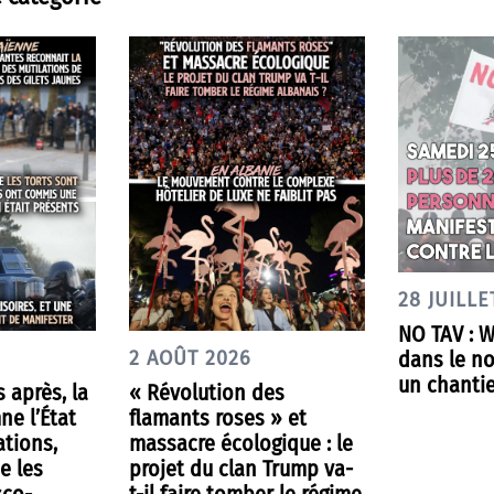
28 JUILLE
NO TAV : 
dans le nor
2 AOÛT 2026
un chantie
s après, la
« Révolution des
ne l’État
flamants roses » et
ations,
massacre écologique : le
e les
projet du clan Trump va-
«co-
t-il faire tomber le régime