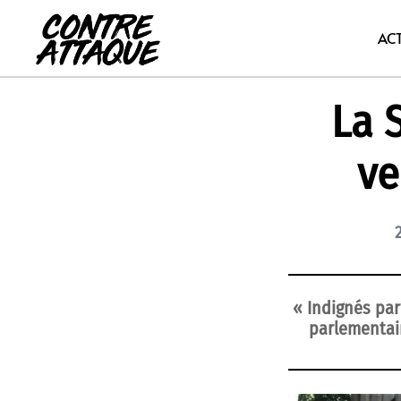
Aller
au
AC
contenu
La S
ve
« Indignés par
parlementair