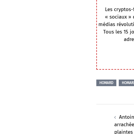
Les cryptos-
« sociaux » 
médias révoluti
Tous les 15 j
adre
HOMARD
HOMAR
Navigation
d’article
Antoin
arrachée
plaintes