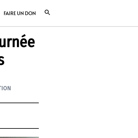
FAIRE UN DON
ournée
s
TION