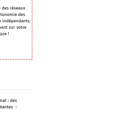
e des réseaux
autonomie des
on indépendants.
ment sur votre
que !
mat : des
 Nantes