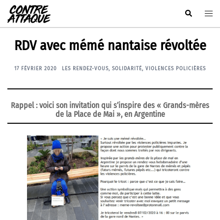
Aller
Rechercher
Ouvr
au
le
contenu
men
RDV avec mémé nantaise révoltée
17 FÉVRIER 2020
LES RENDEZ-VOUS
,
SOLIDARITÉ
,
VIOLENCES POLICIÈRES
Rappel : voici son invitation qui s’inspire des « Grands-mères
de la Place de Mai », en Argentine