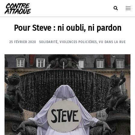
Aller
Rechercher
Ouvr
au
le
contenu
men
Pour Steve : ni oubli, ni pardon
25 FÉVRIER 2020
SOLIDARITÉ
,
VIOLENCES POLICIÈRES
,
VU DANS LA RUE