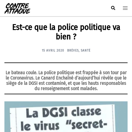
Aller
Rechercher
Ouvr
au
le
contenu
men
Est-ce que la police politique va
bien ?
15 AVRIL 2020
BRÈVES
,
SANTÉ
Le bateau coule. La police politique est frappée à son tour par
le Coronavirus. Le Canard Enchaîné d’aujourd’hui révèle que
le
siège de la DGSI est contaminé
, et que les hauts responsables
du renseignement sont malades.