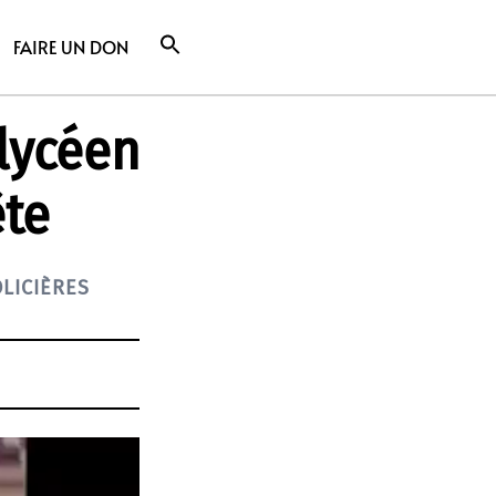
FAIRE UN DON
 lycéen
ête
LICIÈRES