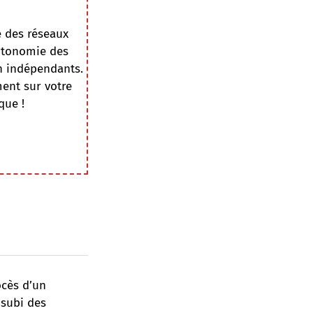
e des réseaux
autonomie des
on indépendants.
ment sur votre
que !
ocès d’un
 subi des