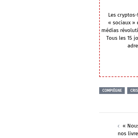
Les cryptos-
« sociaux » 
médias révoluti
Tous les 15 j
adre
COMPIÈGNE
CRIS
Navigation
d’article
« Nou
nos livr