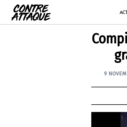
Aller
au
AC
contenu
Compiè
gr
9 NOVEM