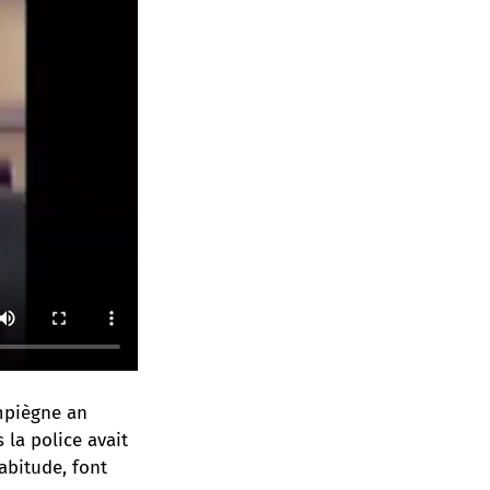
ompiègne an
 la police avait
abitude, font