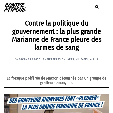
Aller
Rechercher
Ouvr
au
le
contenu
men
Contre la politique du
gouvernement : la plus grande
Marianne de France pleure des
larmes de sang
14 DÉCEMBRE 2020
ANTIRÉPRESSION
,
ARTS
,
VU DANS LA RUE
La fresque préférée de Macron détournée par un groupe de
graffeurs anonymes