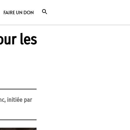
FAIRE UN DON
our les
c, initiée par