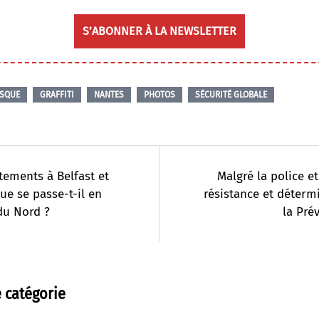
S’ABONNER À LA NEWSLETTER
ESQUE
GRAFFITI
NANTES
PHOTOS
SÉCURITÉ GLOBALE
tements à Belfast et
Malgré la police et
que se passe-t-il en
résistance et déterm
du Nord ?
la Prév
 catégorie