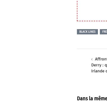
BLACK LINES
FR
Navigation
d’article
Affron
Derry : 
Irlande 
Dans la même