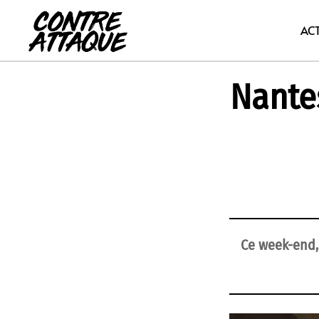
Aller
au
AC
contenu
Nantes
Ce week-end, 