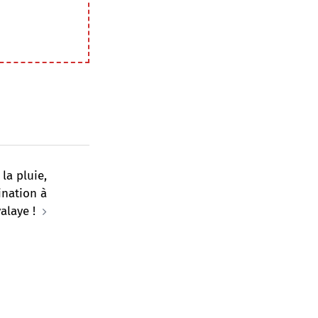
 la pluie,
ination à
alaye !