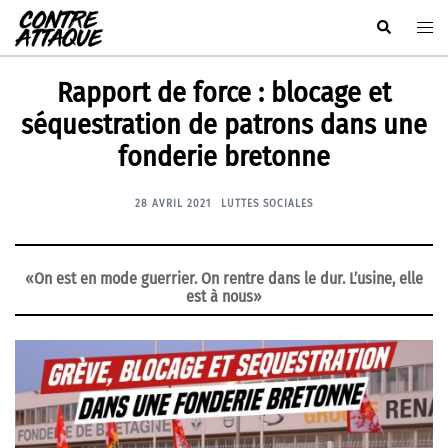
Aller
Rechercher
Ouvr
au
le
contenu
men
Rapport de force : blocage et
séquestration de patrons dans une
fonderie bretonne
28 AVRIL 2021
LUTTES SOCIALES
«On est en mode guerrier. On rentre dans le dur. L’usine, elle
est à nous»