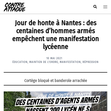
Aller
Rechercher
Ouvr
au
le
contenu
men
Jour de honte à Nantes : des
centaines d’hommes armés
empêchent une manifestation
lycéenne
10 MAI 2021
ÉDUCATION
,
MAINTIEN DE L'ORDRE
,
MANIFESTATION
,
RÉPRESSION
Cortège bloqué et banderole arrachée