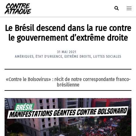
Aller
Rechercher
Ouvr
au
le
contenu
men
Le Brésil descend dans la rue contre
le gouvernement d’extrême droite
31 MAI 2021
AMÉRIQUES
,
ÉTAT D'URGENCE
,
EXTRÊME DROITE
,
LUTTES SOCIALES
«Contre le Bolsovirus» : récit de notre correspondante franco-
brésilienne