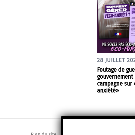
28 JUILLET 20
Foutage de gueu
gouvernement 
campagne sur «
anxiété»
Plan du site