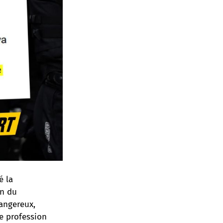
é la
in du
angereux,
le profession