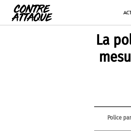
Aller
au
AC
contenu
La po
mesur
Police pa