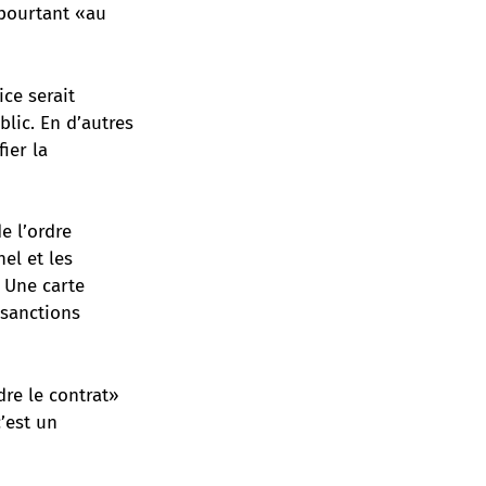
 pourtant «au
ice serait
lic. En d’autres
ier la
e l’ordre
el et les
. Une carte
 sanctions
re le contrat»
c’est un