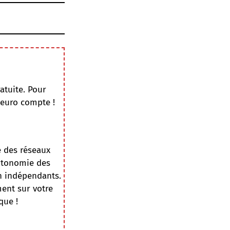
atuite. Pour
 euro compte !
e des réseaux
autonomie des
on indépendants.
ment sur votre
que !