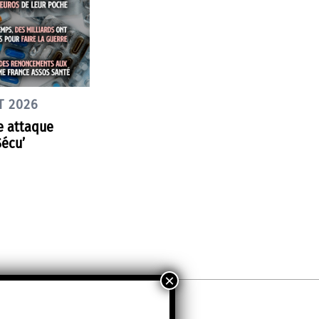
T 2026
e attaque
Sécu’