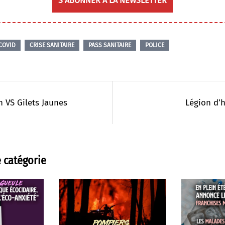
S’ABONNER À LA NEWSLETTER
COVID
CRISE SANITAIRE
PASS SANITAIRE
POLICE
 VS Gilets Jaunes
Légion d’
 catégorie