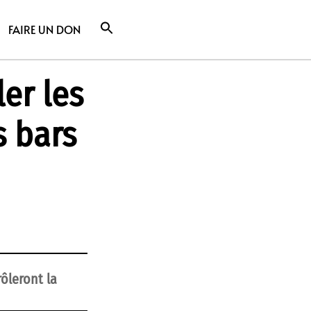
FAIRE UN DON
er les
s bars
ôleront la