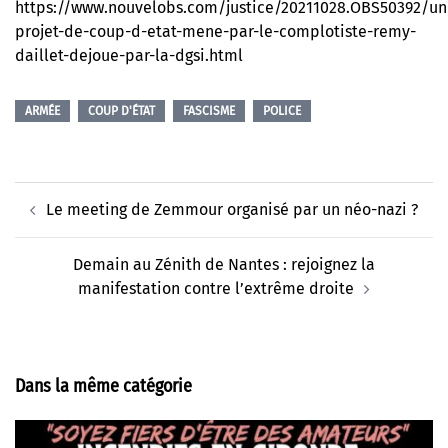
https://www.nouvelobs.com/justice/20211028.OBS50392/un
projet-de-coup-d-etat-mene-par-le-complotiste-remy-
daillet-dejoue-par-la-dgsi.html
ARMÉE
COUP D'ÉTAT
FASCISME
POLICE
Navigation
Le meeting de Zemmour organisé par un néo-nazi ?
d’article
Demain au Zénith de Nantes : rejoignez la
manifestation contre l’extrême droite
Dans la même catégorie