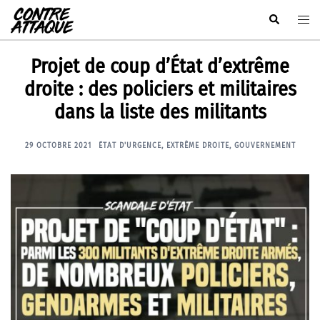
Aller
Rechercher
Ouvr
au
le
contenu
men
Projet de coup d’État d’extrême
droite : des policiers et militaires
dans la liste des militants
29 OCTOBRE 2021
ÉTAT D'URGENCE
,
EXTRÊME DROITE
,
GOUVERNEMENT