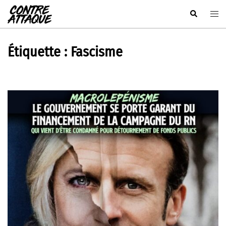
Aller
Rechercher
Ouvr
au
le
contenu
men
Étiquette :
Fascisme