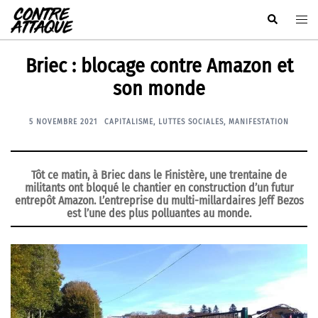
Aller
Rechercher
Ouvr
au
le
contenu
men
Briec : blocage contre Amazon et
son monde
5 NOVEMBRE 2021
CAPITALISME
,
LUTTES SOCIALES
,
MANIFESTATION
Tôt ce matin, à Briec dans le Finistère, une trentaine de
militants ont bloqué le chantier en construction d’un futur
entrepôt Amazon. L’entreprise du multi-millardaires Jeff Bezos
est l’une des plus polluantes au monde.