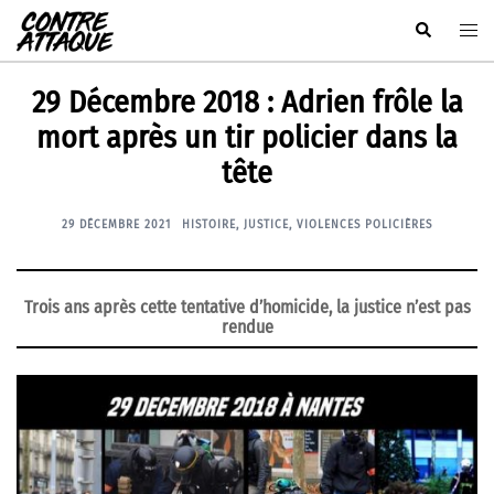
Aller
Rechercher
Ouvr
au
le
contenu
men
29 Décembre 2018 : Adrien frôle la
mort après un tir policier dans la
tête
29 DÉCEMBRE 2021
HISTOIRE
,
JUSTICE
,
VIOLENCES POLICIÈRES
Trois ans après cette tentative d’homicide, la justice n’est pas
rendue