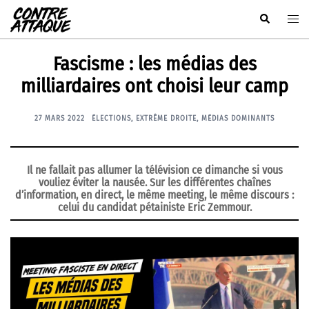
Aller
Rechercher
Ouvr
au
le
contenu
men
Fascisme : les médias des
milliardaires ont choisi leur camp
27 MARS 2022
ÉLECTIONS
,
EXTRÊME DROITE
,
MÉDIAS DOMINANTS
Il ne fallait pas allumer la télévision ce dimanche si vous
vouliez éviter la nausée. Sur les différentes chaînes
d’information, en direct, le même meeting, le même discours :
celui du candidat pétainiste Eric Zemmour.