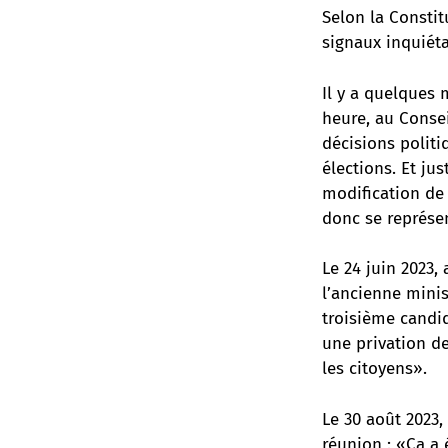
Selon la Consti
signaux inquiéta
Il y a quelques 
heure, au Consei
décisions politi
élections. Et ju
modification de
donc se représen
Le 24 juin 2023,
l’ancienne minis
troisième candi
une privation de
les citoyens».
Le 30 août 2023,
réunion : «Ça a 