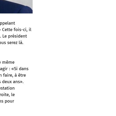
appelant
ette fois-ci, il
. Le président
us serez là.
 le même
agir : «Si dans
 faire, à être
s deux ans».
estation
oite, le
ns pour