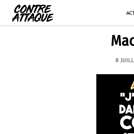
Aller
au
AC
contenu
Mac
8 JUIL