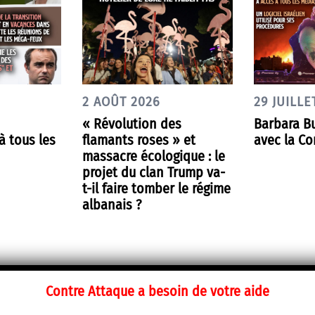
2 AOÛT 2026
29 JUILLE
« Révolution des
Barbara Bu
 tous les
flamants roses » et
avec la Co
massacre écologique : le
projet du clan Trump va-
t-il faire tomber le régime
albanais ?
Contre Attaque a besoin de votre aide