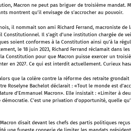
tution, Macron ne peut pas briguer de troisième mandat. M
nts montrent qu’il envisage de s’accrocher au pouvoir.
mois,
il nommait son ami Richard Ferrand, macroniste de 
l Constitutionnel
. Il s’agit d’une institution chargée de ve
ques soient conformes à la Constitution ainsi qu’à la régul
stement, le 18 juin 2023, Richard Ferrand réclamait dans le
 la Constitution pour que Macron puisse exercer un trois
ter en 2027. Ce qui est interdit actuellement. Curieux ha
 alors que la colère contre la réforme des retraite grondait
tre Roselyne Bachelot déclarait : «Tout le monde est d’ac
dature d’Emmanuel Macron». Elle insistait : «Limiter à de
 démocratie. C’est une privation d’opportunité, quelle qu’e
 Macron disait devant les chefs des partis politiques reçus
été une funeste connerie de limiter les mandats président