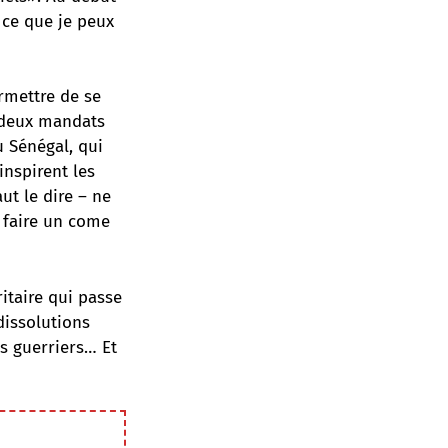
 ce que je peux
ermettre de se
e deux mandats
 Sénégal, qui
inspirent les
aut le dire – ne
 faire un come
itaire qui passe
dissolutions
rs guerriers… Et