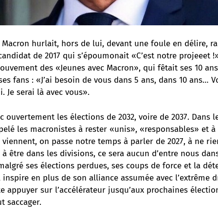
, Macron hurlait, hors de lui, devant une foule en délire, r
andidat de 2017 qui s’époumonait «C’est notre projeeet !» C
mouvement des «Jeunes avec Macron», qui fêtait ses 10 ans
 ses fans : «J’ai besoin de vous dans 5 ans, dans 10 ans… Vo
 Je serai là avec vous».
c ouvertement les élections de 2032, voire de 2037. Dans
ppelé les macronistes à rester «unis», «responsables» et à 
 viennent, on passe notre temps à parler de 2027, à ne rien
, à être dans les divisions, ce sera aucun d’entre nous dan
malgré ses élections perdues, ses coups de force et la dét
l inspire en plus de son alliance assumée avec l’extrême dr
e appuyer sur l’accélérateur jusqu’aux prochaines électio
t saccager.