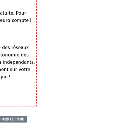
atuite. Pour
 euro compte !
e des réseaux
autonomie des
on indépendants.
ment sur votre
que !
CHARD FERRAND