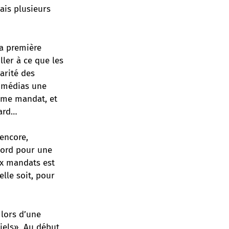
ais plusieurs
la première
iller à ce que les
arité des
s médias une
ième mandat, et
sard…
 encore,
cord pour une
ux mandats est
lle soit, pour
 lors d’une
iels». Au début