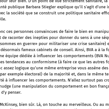
ur leur bien. D’un point de vue strictement sanitaire, la
anté publique Barbara Stiegler explique qu’
il s’agit d’une 
avec la société que se construit une politique sanitaire effi
lle.
onc ces personnes convaincues de faire le bien en manipu
rt de raconter des inepties pour donner du sens à une séq
sommes en guerre» pour militariser une crise sanitaire) 
s désormais fameux cabinets de conseil. Ainsi, BVA a à la fo
ne équipe dédiée à influencer les comportements (BVA N
les tendances au conformisme (à faire ce que les autres fo
onc assez logique qu’une même entreprise vous assène des 
ar exemple électoral) de la majorité et, dans le même t
é à influencer les comportements. N’allez surtout pas cro
nudge (une manipulation du comportement en bon français
 d’y penser.
McKinsey, bien sûr. Là, on touche au merveilleux. Ou au ma