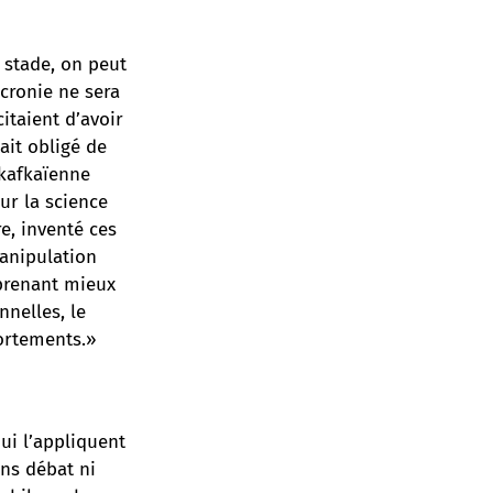
 stade, on peut
cronie ne sera
taient d’avoir
ait obligé de
 kafkaïenne
ur la science
e, inventé ces
anipulation
prenant mieux
nelles, le
ortements.»
ui l’appliquent
ans débat ni