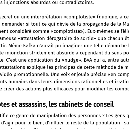
s injonctions absurdes ou contradictoires.
secret ou une interprétation «complotiste» (quoique, à ce
 demander si tout ce qui dévie de la propagande de la Ma
nt considéré comme «complotiste»). Eux-mêmes se félici
fameuse «attestation dérogatoire de sortie» que chacun ét
rtir. Même Kafka n’aurait pu imaginer une telle démarche
tte injonction strictement absurde a cependant du sens po
. C’est une application du «nudge». BVA qui a, entre autr
ttestations explique les principes de cette méthode de m
 vidéo promotionnelle. Une voix enjouée précise «en com
ts humains dans leurs dimensions rationnelles et irration
 créer des actions plus efficaces pour modifier les comp
ptes et assassins, les cabinets de conseil
ifie ce genre de manipulation des personnes ? Les gens q
d’agir pour le bien, d’influer le reste de la population –s