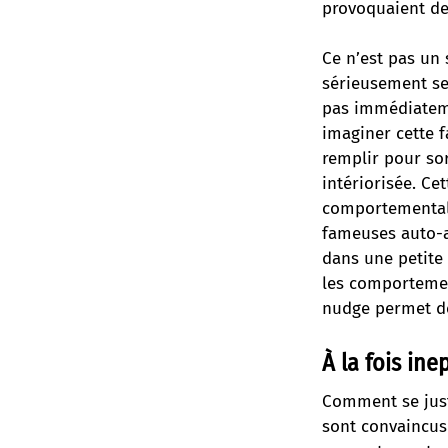
provoquaient de
Ce n’est pas un 
sérieusement se
pas immédiateme
imaginer cette 
remplir pour so
intériorisée. Ce
comportementale
fameuses auto-a
dans une petite
les comportemen
nudge permet de
À la fois ine
Comment se just
sont convaincus 