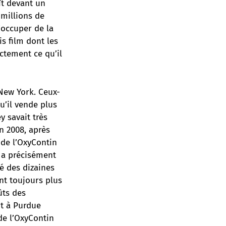
ît devant un
 millions de
’occuper de la
is film dont les
ctement ce qu’il
New York. Ceux-
u’il vende plus
 savait très
en 2008, après
de l’OxyContin
y a précisément
é des dizaines
nt toujours plus
ûts des
it à Purdue
de l’OxyContin