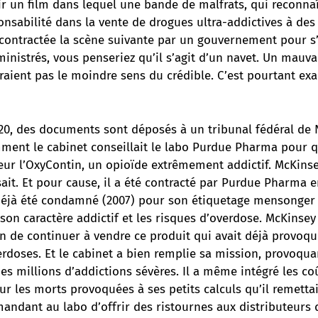
oir un film dans lequel une bande de malfrats, qui reconna
onsabilité dans la vente de drogues ultra-addictives à des
 contractée la scène suivante par un gouvernement pour s
inistrés, vous penseriez qu’il s’agit d’un navet. Un mauva
raient pas le moindre sens du crédible. C’est pourtant exa
0, des documents sont déposés à un tribunal fédéral de 
ment le cabinet conseillait le labo Purdue Pharma pour q
ur l’OxyContin, un opioïde extrêmement addictif. McKinsey
isait. Et pour cause, il a été contracté par Purdue Pharma 
 déjà été condamné (2007) pour son étiquetage mensonger 
son caractère addictif et les risques d’overdose. McKinse
in de continuer à vendre ce produit qui avait déjà provoqu
erdoses. Et le cabinet a bien remplie sa mission, provoqua
es millions d’addictions sévères. Il a même intégré les co
r les morts provoquées à ses petits calculs qu’il remetta
ndant au labo d’offrir des ristournes aux distributeurs 