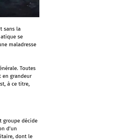
t sans la
matique se
 une maladresse
énérale. Toutes
st en grandeur
, à ce titre,
t groupe décide
on d’un
taire, dont le