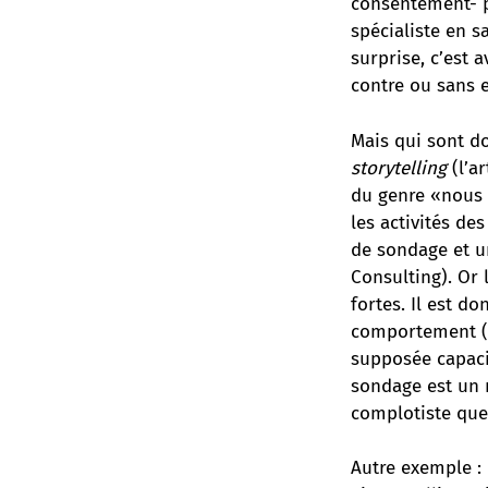
consentement- po
spécialiste en s
surprise, c’est 
contre ou sans e
Mais qui sont d
storytelling
(l’a
du genre «nous 
les activités de
de sondage et u
Consulting). Or 
fortes. Il est d
comportement (p
supposée capacit
sondage est un 
complotiste que
Autre exemple : 