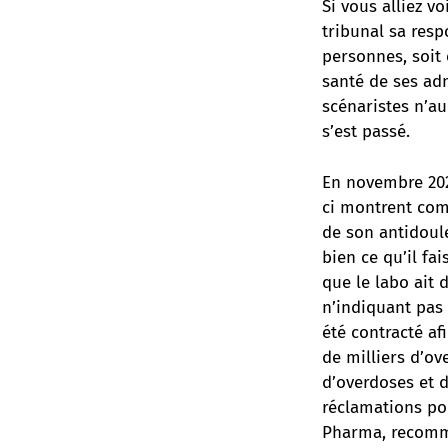
Si vous alliez v
tribunal sa resp
personnes, soit
santé de ses adm
scénaristes n’au
s’est passé.
En novembre 202
ci montrent com
de son antidoule
bien ce qu’il fa
que le labo ait
n’indiquant pas 
été contracté af
de milliers d’ov
d’overdoses et d
réclamations pou
Pharma, recomma