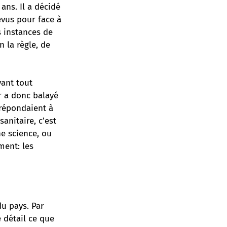
ans. Il a décidé
évus pour face à
s instances de
n la règle, de
vant tout
r a donc balayé
 répondaient à
anitaire, c’est
ne science, ou
ment: les
u pays. Par
 détail ce que