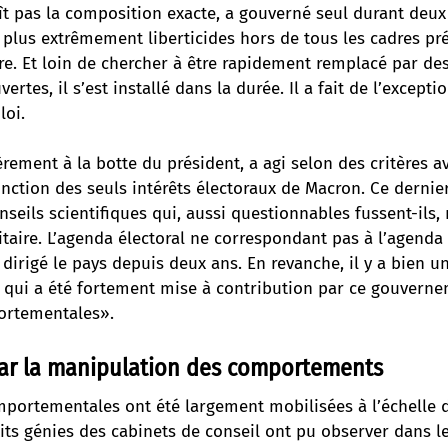
t pas la composition exacte, a gouverné seul durant deux 
 plus extrêmement liberticides hors de tous les cadres pr
re. Et loin de chercher à être rapidement remplacé par de
ertes, il s’est installé dans la durée. Il a fait de l’exceptio
loi.
èrement à la botte du président, a agi selon des critères a
onction des seuls intérêts électoraux de Macron. Ce dernie
onseils scientifiques qui, aussi questionnables fussent-ils,
taire. L’agenda électoral ne correspondant pas à l’agenda s
 dirigé le pays depuis deux ans. En revanche, il y a bien u
 qui a été fortement mise à contribution par ce gouverne
ortementales».
ar la manipulation des comportements
mportementales ont été largement mobilisées à l’échelle d
its génies des cabinets de conseil ont pu observer dans le