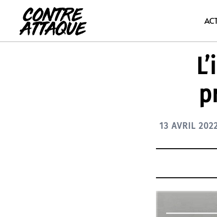
Aller
au
AC
contenu
L’
p
13 AVRIL 202