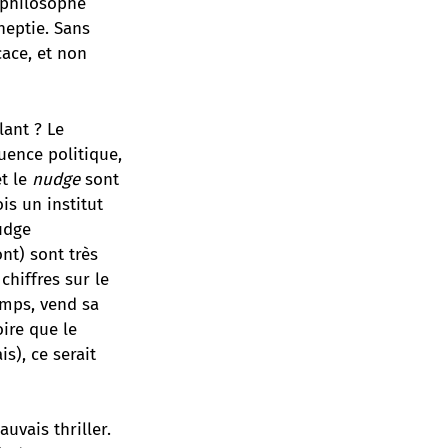
 philosophe
ineptie
. Sans
cace, et non
lant ? Le
uence politique,
et le
nudge
sont
is un institut
udge
nt) sont très
chiffres sur le
emps, vend sa
ire que le
), ce serait
uvais thriller.