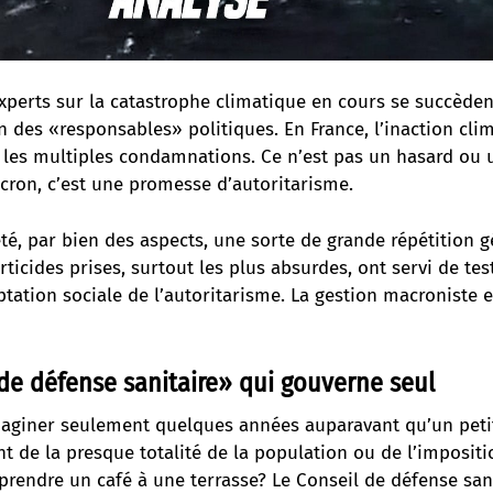
xperts sur la catastrophe climatique en cours se succèden
 des «responsables» politiques. En France, l’inaction cli
é
les multiples condamnations
. Ce n’est pas un hasard ou
cron, c’est une promesse d’autoritarisme.
é, par bien des aspects, une sorte de grande répétition g
rticides prises, surtout les plus absurdes, ont servi de te
ptation sociale de l’autoritarisme. La gestion macroniste est
de défense sanitaire» qui gouverne seul
maginer seulement quelques années auparavant qu’un peti
 de la presque totalité de la population ou de l’impositi
rendre un café à une terrasse? Le Conseil de défense sani