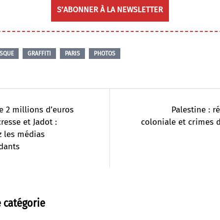
S’ABONNER À LA NEWSLETTER
ESQUE
GRAFFITI
PARIS
PHOTOS
e 2 millions d’euros
Palestine : r
resse et Jadot :
coloniale et crimes 
z les médias
dants
 catégorie