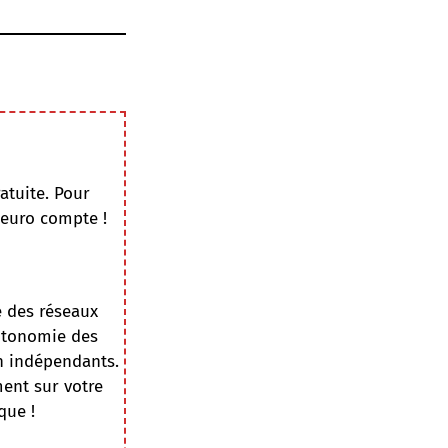
atuite. Pour
 euro compte !
e des réseaux
autonomie des
on indépendants.
ment sur votre
que !