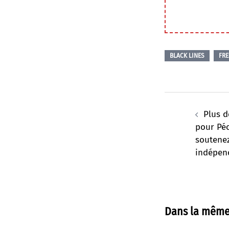
BLACK LINES
FR
Navigation
d’article
Plus d
pour Péc
soutene
indépen
Dans la même