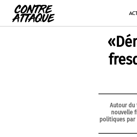
Aller
au
AC
contenu
«Dém
fres
Autour du 
nouvelle f
politiques par 