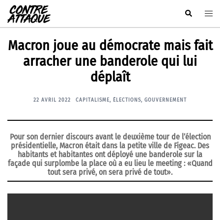
Aller
Rechercher
Ouvr
au
le
contenu
men
Macron joue au démocrate mais fait
arracher une banderole qui lui
déplaît
22 AVRIL 2022
CAPITALISME
,
ÉLECTIONS
,
GOUVERNEMENT
Pour son dernier discours avant le deuxième tour de l’élection
présidentielle, Macron était dans la petite ville de Figeac. Des
habitants et habitantes ont déployé une banderole sur la
façade qui surplombe la place où a eu lieu le meeting : «Quand
tout sera privé, on sera privé de tout».