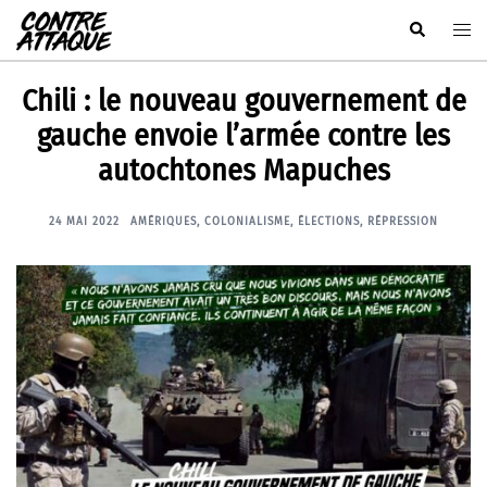
Aller
Rechercher
Ouvr
au
le
contenu
men
Chili : le nouveau gouvernement de
gauche envoie l’armée contre les
autochtones Mapuches
24 MAI 2022
AMÉRIQUES
,
COLONIALISME
,
ÉLECTIONS
,
RÉPRESSION