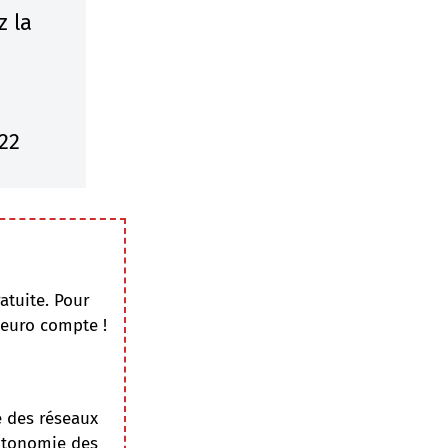
z la
022
atuite. Pour
 euro compte !
e des réseaux
autonomie des