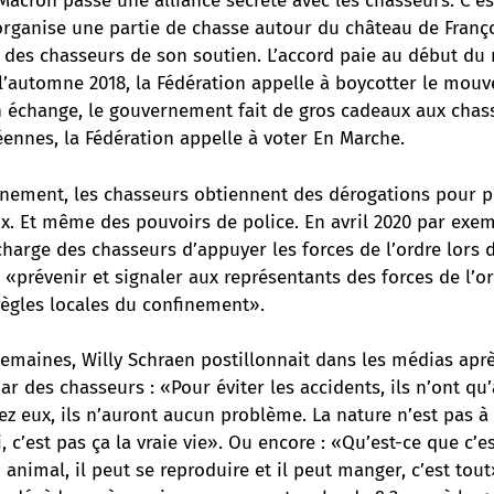
acron passe une alliance secrète avec les chasseurs. C’es
organise une partie de chasse autour du château de Franço
n des chasseurs de son soutien. L’accord paie au début d
 l’automne 2018, la Fédération appelle à boycotter le mou
n échange, le gouvernement fait de gros cadeaux aux chas
ennes, la Fédération appelle à voter En Marche.
inement, les chasseurs obtiennent des dérogations pour p
. Et même des pouvoirs de police. En avril 2020 par exemp
harge des chasseurs d’appuyer les forces de l’ordre lors
é «prévenir et signaler aux représentants des forces de l’or
règles locales du confinement».
semaines, Willy Schraen postillonnait dans les médias apr
r des chasseurs : «Pour éviter les accidents, ils n’ont qu’
z eux, ils n’auront aucun problème. La nature n’est pas à
i, c’est pas ça la vraie vie». Ou encore : «Qu’est-ce que c’e
 animal, il peut se reproduire et il peut manger, c’est tout