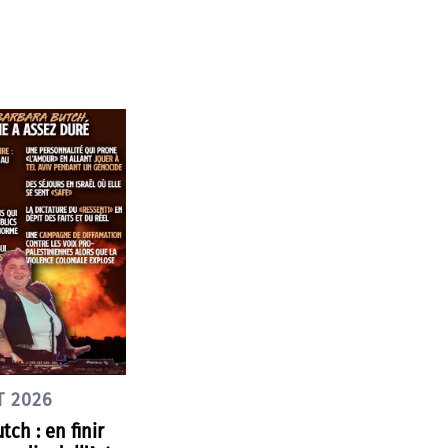
T 2026
tch : en finir