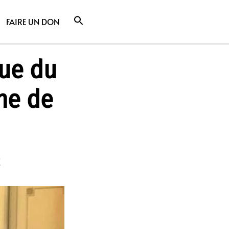
FAIRE UN DON
ue du
he de
E