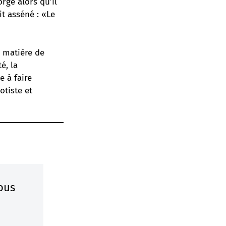
rge alors qu’il
it asséné : «Le
n matière de
é, la
e à faire
otiste et
ous