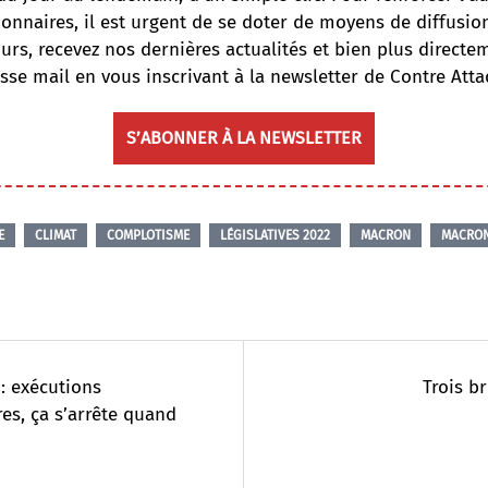
onnaires, il est urgent de se doter de moyens de diffusi
ours, recevez nos dernières actualités et bien plus directe
sse mail en vous inscrivant à la newsletter de Contre Atta
S’ABONNER À LA NEWSLETTER
E
CLIMAT
COMPLOTISME
LÉGISLATIVES 2022
MACRON
MACRON
 : exécutions
Trois b
s, ça s’arrête quand