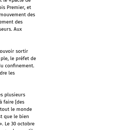
t le «pacte de
is Premier, et
u mouvement des
vement des
seurs. Aux
ouvoir sortir
le, le préfet de
 du confinement.
dre les
ès plusieurs
à faire [des
 tout le monde
st que le bien
». Le 30 octobre