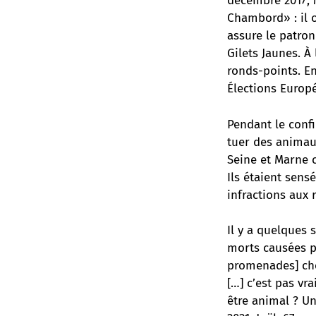
décembre 2017, M
Chambord» : il 
assure le patro
Gilets Jaunes. À
ronds-points. E
Élections Europé
Pendant le conf
tuer des animaux
Seine et Marne c
Ils étaient sens
infractions aux 
Il y a quelques 
morts causées pa
promenades] che
[…] c’est pas vra
être animal ? Un