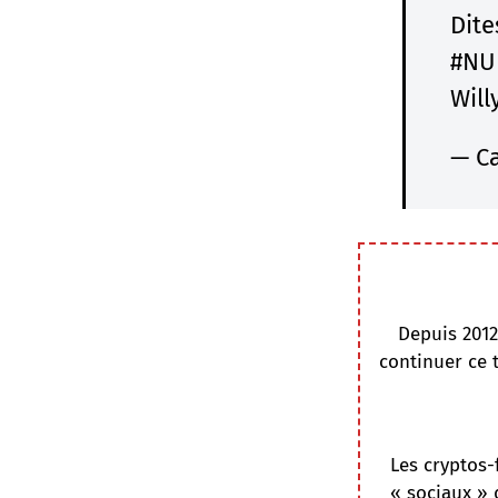
Dite
#NU
Will
— Ca
Depuis 2012
continuer ce 
Les cryptos-
« sociaux » 