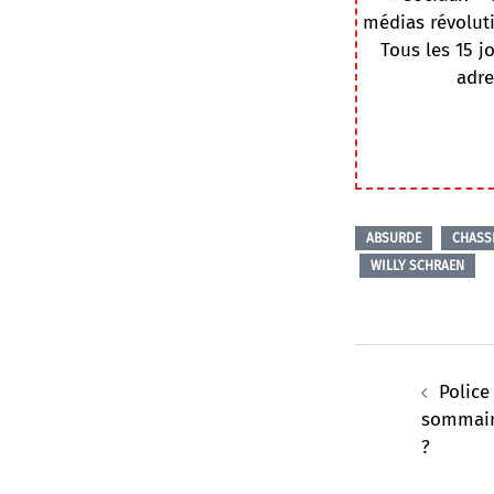
médias révoluti
Tous les 15 j
adre
ABSURDE
CHASS
WILLY SCHRAEN
Navigation
d’article
Police
sommaire
?