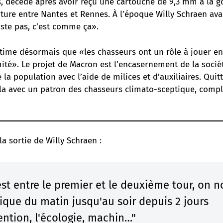
ns, décède après avoir reçu une cartouche de 9,3 mm à la go
iture entre Nantes et Rennes. À l’époque Willy Schraen ava
iste pas, c’est comme ça».
stime désormais que «les chasseurs ont un rôle à jouer e
ité». Le projet de Macron est l’encasernement de la sociét
 la population avec l’aide de milices et d’auxiliaires. Quitt
ela avec un patron des chasseurs climato-sceptique, compl
la sortie de Willy Schraen :
st entre le premier et le deuxième tour, on n
ique du matin jusqu'au soir depuis 2 jours
ention, l'écologie, machin…"