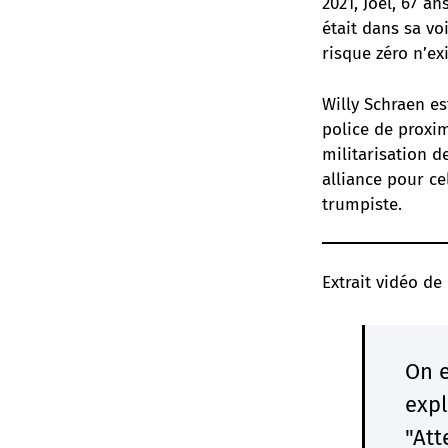
2021, Joël, 67 a
était dans sa vo
risque zéro n’ex
Willy Schraen e
police de proxim
militarisation de
alliance pour c
trumpiste.
Extrait vidéo de 
On e
expl
"Att