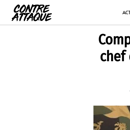
Aller
au
AC
contenu
Comp
chef