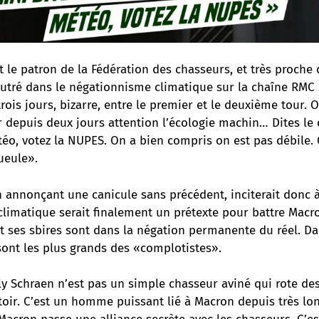
t le patron de la Fédération des chasseurs, et très proche
vautré dans le négationnisme climatique sur la chaîne RMC : 
ois jours, bizarre, entre le premier et le deuxième tour. 
r depuis deux jours attention l’écologie machin… Dites le
éo, votez la NUPES. On a bien compris on est pas débile. 
ueule».
 annonçant une canicule sans précédent, inciterait donc à
limatique serait finalement un prétexte pour battre Macro
 ses sbires sont dans la négation permanente du réel. Dan
 sont les plus grands des «complotistes».
ly Schraen n’est pas un simple chasseur aviné qui rote de
oir. C’est un homme puissant lié à Macron depuis très lo