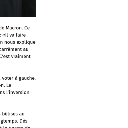
 de Macron. Ce
«Il va faire
On nous explique
 carrément au
C’est vraiment
 voter à gauche.
n. Le
s l’inversion
s bêtises au
ngtemps. Dès