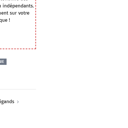
on indépendants.
ment sur votre
que !
IE
rigands