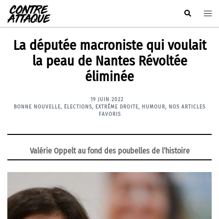
Aller
Rechercher
Ouvr
au
le
contenu
men
La députée macroniste qui voulait
la peau de Nantes Révoltée
éliminée
19 JUIN 2022
BONNE NOUVELLE
,
ÉLECTIONS
,
EXTRÊME DROITE
,
HUMOUR
,
NOS ARTICLES
FAVORIS
Valérie Oppelt au fond des poubelles de l’histoire