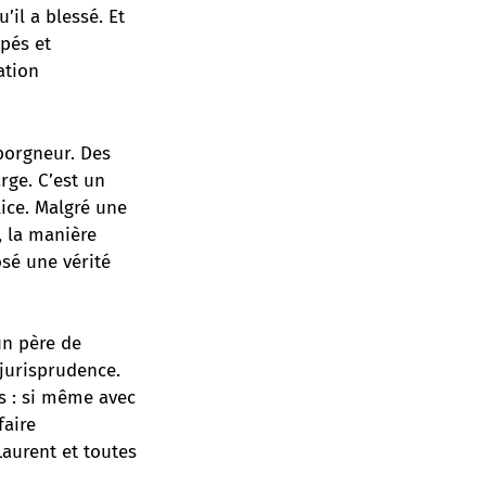
’il a blessé. Et
pés et
ation
borgneur. Des
rge. C’est un
lice. Malgré une
, la manière
osé une vérité
un père de
 jurisprudence.
ns : si même avec
faire
Laurent et toutes