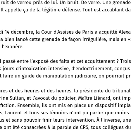
uit de verre» près de lui. Un bruit. De verre. Une grenade
Il appelle ça de la légitime défense. Tout est accablant dan
i 14 décembre, la Cour d’Assises de Paris a acquitté Alex
l a bien lancé cette grenade de façon irrégulière, mais en 
 l’exonère.
il passé entre l’exposé des faits et cet acquittement ? Troi
s jours d’intoxication intensive, d’endoctrinement, conçus
lait faire un guide de manipulation judiciaire, on pourrait p
es et des heures et des heures, la présidente du tribunal
rine Sultan, et l’avocat du policier, Maître Liénard, ont im
e fiction. Ensemble, ils ont mis en place un dispositif impla
s, Laurent et tous ses témoins n’ont pu parler que moins 
s et sans pouvoir finir leurs intervention. À l’inverse, une
ée ont été consacrées à la parole de CRS, tous collègues du