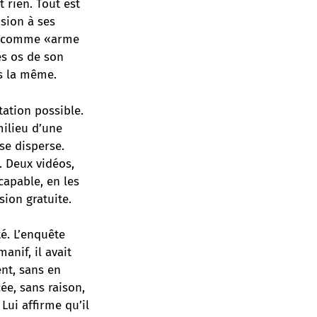
t rien. Tout est
sion à ses
sée comme «arme
es os de son
is la même.
tation possible.
milieu d’une
se disperse.
. Deux vidéos,
capable, en les
sion gratuite.
té. L’enquête
anif, il avait
nt, sans en
cée, sans raison,
Lui affirme qu’il