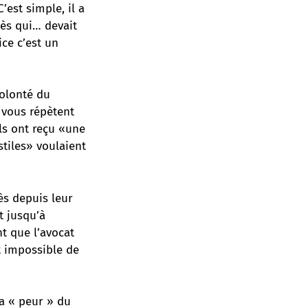
est simple, il a
cès qui… devait
ice c’est un
volonté du
 vous répètent
ls ont reçu «une
stiles» voulaient
ès depuis leur
t jusqu’à
t que l’avocat
t impossible de
La « peur » du