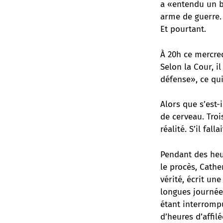
a «entendu un br
arme de guerre. 
Et pourtant.
À 20h ce mercred
Selon la Cour, i
défense», ce qui
Alors que s’est-
de cerveau. Troi
réalité. S’il fal
Pendant des heur
le procès, Cathe
vérité, écrit un
longues journée
étant interrompu
d’heures d’affil