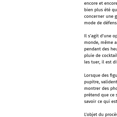
encore et encore
bien plus été q
concerner une gr
mode de défens
Il s’agit d’une
monde, même apr
pendant des heur
pluie de cocktai
les tuer, il est d
Lorsque des figu
pupitre, validen
montrer des pho
prétend que ce s
savoir ce qui est
L’objet du procè