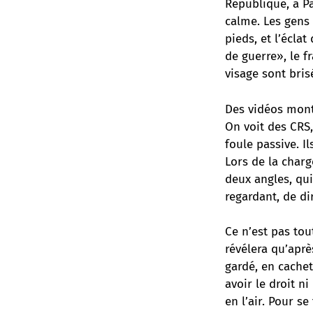
République, à Pa
calme. Les gens 
pieds, et l’écl
de guerre», le f
visage sont bris
Des vidéos montr
On voit des CRS
foule passive. I
Lors de la charg
deux angles, qui
regardant, de di
Ce n’est pas tout
révélera qu’aprè
gardé, en cache
avoir le droit ni
en l’air. Pour s