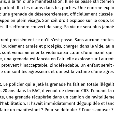
ris, à la fin d’une manifestation. Il ne se passe strictemen
partent. Il a les mains dans les poches. Une énorme explo
at d’une grenade de désencerclement, officiellement clas
rappe en plein visage. Son œil droit explose sur le coup. L
és. Il s’effondre couvert de sang. Sa vie ne sera plus jama
ent précisément ce qu’il s’est passé. Sans aucune contes
, lourdement armés et protégés, charger dans le vide, au 
ls sont venus amener la violence au cœur d’une manif qui 
e, une grenade est lancée en l’air, elle explose sur Laurent
 prouvent l’inacceptable. L’indéfendable. Un enfant serait 
re qui sont les agresseurs et qui est la victime d’une agres
. Le policier qui a jeté la grenade l’a fait en totale illégali
s 20 ans dans la BAC, il venait de devenir CRS. Pendant la m
tte, une grenade récupérée dans un camion de ravitailleme
 l’habilitation. Il l’avait immédiatement dégoupillée et lan
e faire un manifestant ? Pour se défouler ? Pour s’amuser ? 