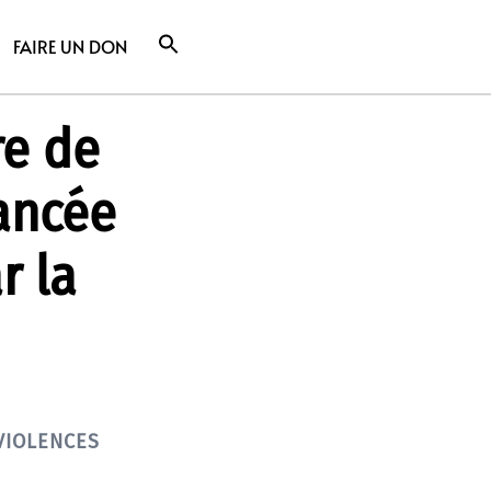
FAIRE UN DON
re de
ancée
r la
VIOLENCES