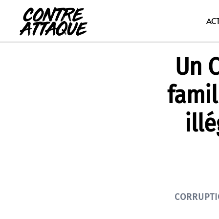
Aller
au
AC
contenu
Un C
fami
ill
CORRUPT