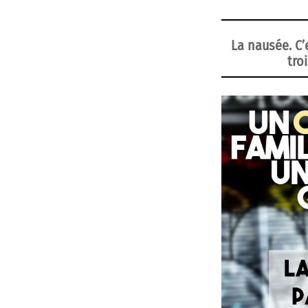
La nausée. C’
tro