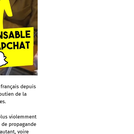
 français depuis
soutien de la
es.
 plus violemment
ns de propagande
autant, voire