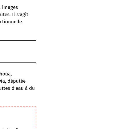
s images
es. Il s’agit
tionnelle.
houa,
via, députée
ttes d’eau à du