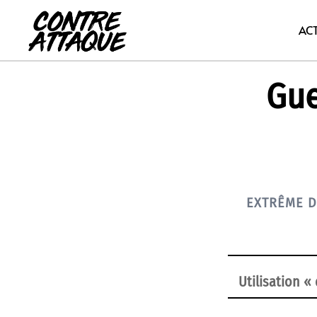
Aller
au
AC
contenu
Gue
EXTRÊME D
Utilisation «