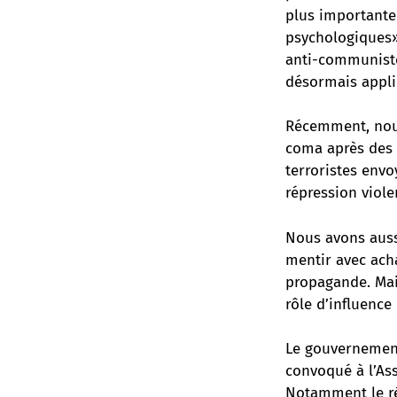
plus importante 
psychologiques»,
anti-communiste
désormais appli
Récemment, nous
coma après des t
terroristes envo
répression violen
Nous avons aussi
mentir avec acha
propagande. Mais
rôle d’influence
Le gouvernement 
convoqué à l’As
Notamment le ré