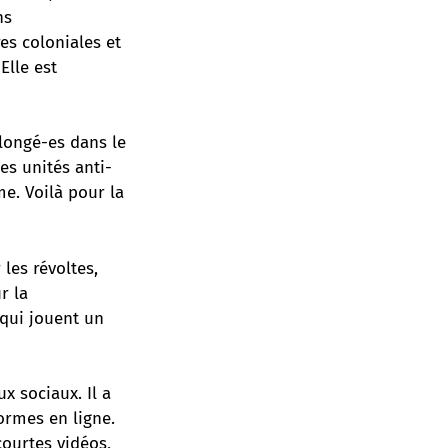
ns
es coloniales et
Elle est
longé-es dans le
es unités anti-
e. Voilà pour la
les révoltes,
r la
 qui jouent un
x sociaux. Il a
ormes en ligne.
ourtes vidéos,