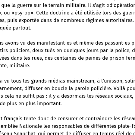
que la guerre sur le terrain militaire. Il s’agit «d’opératio
 ou «psy-op». Cette doctrine a été utilisée lors des guerr
s, puis exportée dans de nombreux régimes autoritaires. 
quée partout.
 avons vu des manifestant-es et même des passant-es p
irs policiers, deux tués en quelques jours par la police, d
yées dans les rues, des centaines de peines de prison ferm
te, militaire.
 vu tous les grands médias mainstream, à l’unisson, salir 
rnement, diffuser en boucle la parole policière. Voilà pou
 cela ne suffit pas : il y a désormais les réseaux sociaux,
 de plus en plus important.
français tente donc de censurer et contraindre les réseau
semblée Nationale les responsables de différentes plate-f
seau Snapchat, qui permet de diffuser en temps réel de c