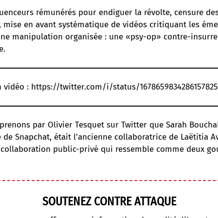
fluenceurs rémunérés pour endiguer la révolte, censure de
 mise en avant systématique de vidéos critiquant les émeut
ne manipulation organisée : une «psy-op» contre-insurrec
e.
n vidéo :
https://twitter.com/i/status/1678659834286157825
pprenons par
Olivier Tesquet sur Twitter
que Sarah Boucha
de Snapchat, était l’ancienne collaboratrice de Laëtitia A
 collaboration public-privé qui ressemble comme deux gou
SOUTENEZ CONTRE ATTAQUE