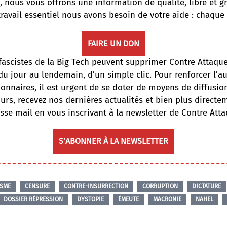
, nous vous offrons une information de qualité, libre et gr
travail essentiel nous avons besoin de votre aide : chaque
FAIRE UN DON
fascistes de la Big Tech peuvent supprimer Contre Attaqu
du jour au lendemain, d’un simple clic. Pour renforcer l’
onnaires, il est urgent de se doter de moyens de diffusi
ours, recevez nos dernières actualités et bien plus directe
sse mail en vous inscrivant à la newsletter de Contre Atta
S’ABONNER À LA NEWSLETTER
ISME
CENSURE
CONTRE-INSURRECTION
CORRUPTION
DICTATURE
DOSSIER RÉPRESSION
DYSTOPIE
ÉMEUTE
MACRONIE
NAHEL