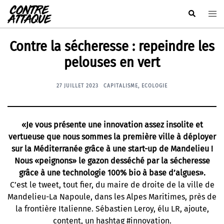
Aller
Rechercher
Ouvr
au
le
contenu
men
Contre la sécheresse : repeindre les
pelouses en vert
27 JUILLET 2023
CAPITALISME
,
ECOLOGIE
«Je vous présente une innovation assez insolite et
vertueuse que nous sommes la première ville à déployer
sur la Méditerranée grâce à une start-up de Mandelieu !
Nous «peignons» le gazon desséché par la sécheresse
grâce à une technologie 100% bio à base d’algues».
C’est le tweet, tout fier, du maire de droite de la ville de
Mandelieu-La Napoule, dans les Alpes Maritimes, près de
la frontière Italienne. Sébastien Leroy, élu LR, ajoute,
content, un hashtag #innovation.