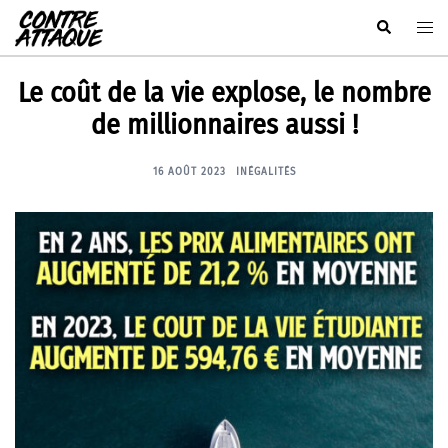
Aller
Rechercher
Ouvr
au
le
contenu
men
Le coût de la vie explose, le nombre
de millionnaires aussi !
16 AOÛT 2023
INÉGALITÉS