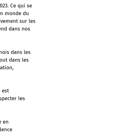
023. Ce qui se
r un monde du
uvement sur les
prend dans nos
mois dans les
out dans les
mation,
 est
specter les
e en
olence