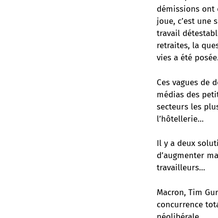
démissions ont é
joue, c’est une 
travail détesta
retraites, la que
vies a été posée
Ces vagues de d
médias des petit
secteurs les plus
l’hôtellerie…
Il y a deux solu
d’augmenter mass
travailleurs…
Macron, Tim Gurn
concurrence tota
néolibérale.