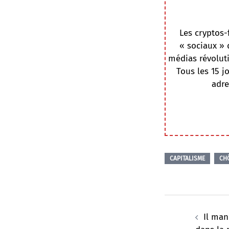
Les cryptos-
« sociaux » 
médias révoluti
Tous les 15 j
adre
CAPITALISME
CH
Navigation
d’article
Il man