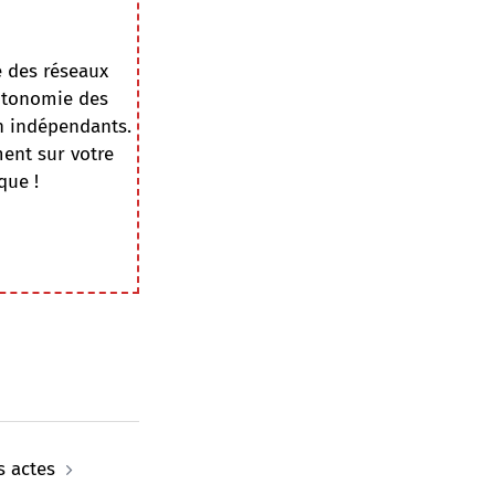
e des réseaux
autonomie des
on indépendants.
ment sur votre
que !
s actes