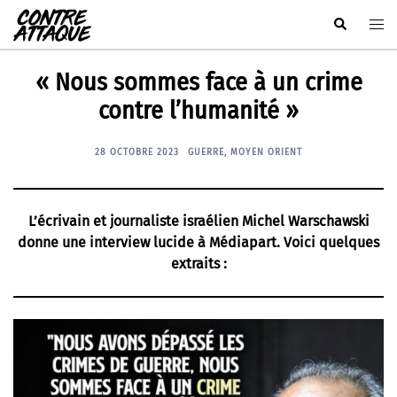
Aller
Rechercher
Ouvr
au
le
contenu
men
« Nous sommes face à un crime
contre l’humanité »
28 OCTOBRE 2023
GUERRE
,
MOYEN ORIENT
L’écrivain et journaliste israélien Michel Warschawski
donne une interview lucide à Médiapart
. Voici quelques
extraits :