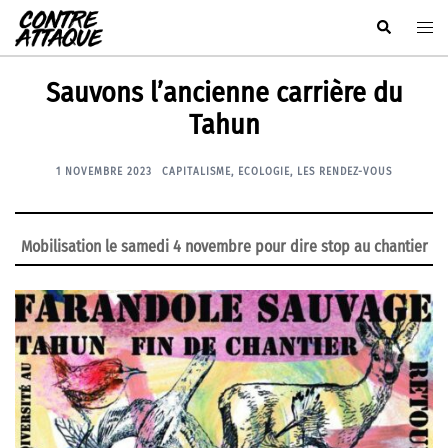
Aller
Rechercher
Ouvr
au
le
contenu
men
Sauvons l’ancienne carrière du
Tahun
1 NOVEMBRE 2023
CAPITALISME
,
ECOLOGIE
,
LES RENDEZ-VOUS
Mobilisation le samedi 4 novembre pour dire stop au chantier