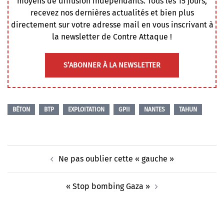
moyens de diffusion indépendants. Tous les 15 jours,
recevez nos dernières actualités et bien plus
directement sur votre adresse mail en vous inscrivant à
la newsletter de Contre Attaque !
S’ABONNER À LA NEWSLETTER
BÉTON
BTP
EXPLOITATION
GPII
NANTES
TAHUN
Navigation
Ne pas oublier cette « gauche »
d’article
« Stop bombing Gaza »