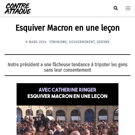
Aller
Rechercher
Ouvr
au
le
contenu
men
Esquiver Macron en une leçon
8 MARS 2024
FÉMINISME
,
GOUVERNEMENT
,
SEXISME
Notre président a une fâcheuse tendance à tripoter les gens
sans leur consentement