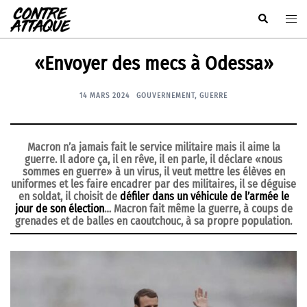
Aller
Rechercher
Ouvr
au
le
contenu
men
«Envoyer des mecs à Odessa»
14 MARS 2024
GOUVERNEMENT
,
GUERRE
Macron n’a jamais fait le service militaire mais il aime la
guerre. Il adore ça, il en rêve, il en parle, il déclare «nous
sommes en guerre» à un virus, il veut mettre les élèves en
uniformes et les faire encadrer par des militaires, il se déguise
en soldat, il choisit de
défiler dans un véhicule de l’armée le
jour de son élection
… Macron fait même la guerre, à coups de
grenades et de balles en caoutchouc, à sa propre population.