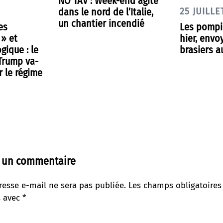
NO TAV : Week-end agité
dans le nord de l’Italie,
25 JUILLE
un chantier incendié
es
Les pompie
 » et
hier, envo
gique : le
brasiers a
 Trump va-
r le régime
r un commentaire
resse e-mail ne sera pas publiée.
Les champs obligatoires
s avec
*