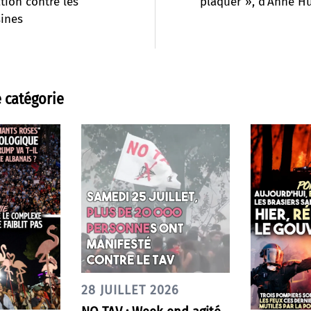
tion contre les
plaquer », d’Anne H
ines
 catégorie
28 JUILLET 2026