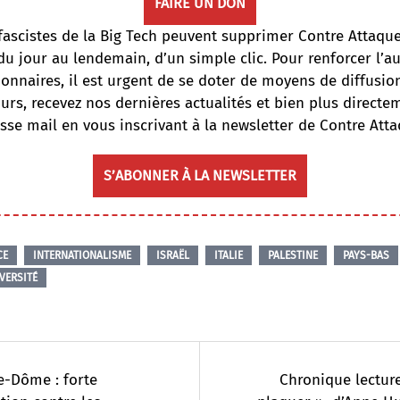
FAIRE UN DON
fascistes de la Big Tech peuvent supprimer Contre Attaqu
du jour au lendemain, d’un simple clic. Pour renforcer l’
onnaires, il est urgent de se doter de moyens de diffusi
ours, recevez nos dernières actualités et bien plus directe
sse mail en vous inscrivant à la newsletter de Contre Atta
S’ABONNER À LA NEWSLETTER
CE
INTERNATIONALISME
ISRAËL
ITALIE
PALESTINE
PAYS-BAS
VERSITÉ
e-Dôme : forte
Chronique lecture