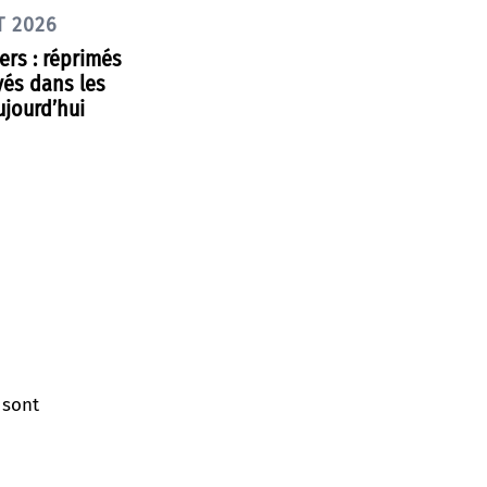
T 2026
rs : réprimés
yés dans les
ujourd’hui
 sont