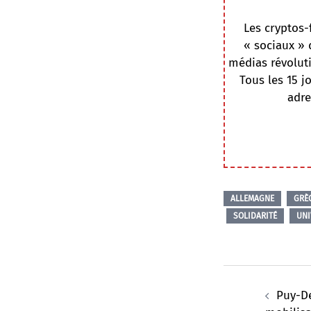
Les cryptos-
« sociaux » 
médias révoluti
Tous les 15 j
adre
ALLEMAGNE
GRÈ
SOLIDARITÉ
UNI
Navigation
d’article
Puy-D