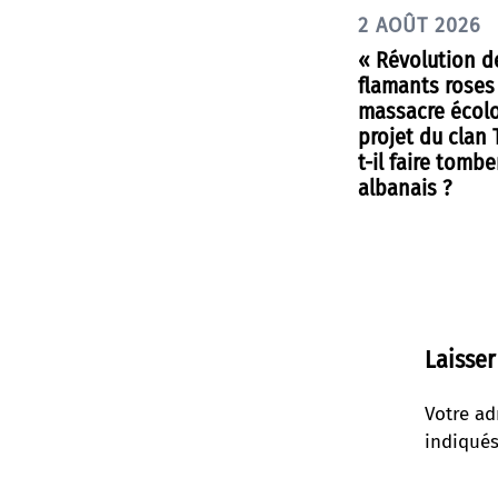
2 AOÛT 2026
« Révolution d
flamants roses
massacre écolo
projet du clan
t-il faire tombe
albanais ?
Laisse
Votre ad
indiqué