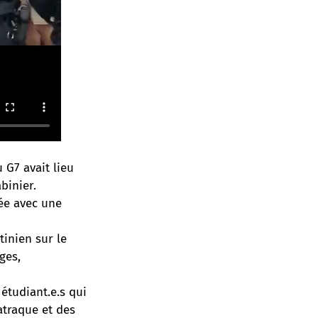
 G7 avait lieu
binier.
ée avec une
inien sur le
ges,
étudiant.e.s qui
atraque et des