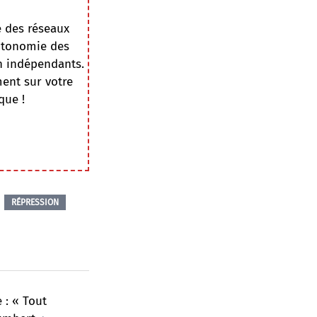
e des réseaux
autonomie des
on indépendants.
ment sur votre
que !
RÉPRESSION
 : « Tout