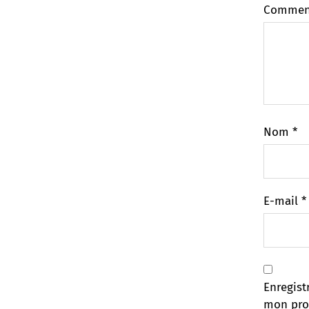
Commen
Nom
*
E-mail
*
Enregist
mon pro