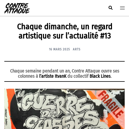
Aller
Rechercher
Ouvr
au
le
contenu
men
Chaque dimanche, un regard
artistique sur l’actualité #13
16 MARS 2025
ARTS
Chaque semaine pendant un an, Contre Attaque ouvre ses
colonnes à
l’artiste ItvanK
du collectif
Black Lines
.