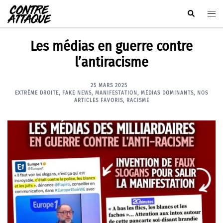
Aller
Rechercher
Ouvr
au
le
contenu
men
Les médias en guerre contre
l’antiracisme
25 MARS 2025
EXTRÊME DROITE
,
FAKE NEWS
,
MANIFESTATION
,
MÉDIAS DOMINANTS
,
NOS
ARTICLES FAVORIS
,
RACISME